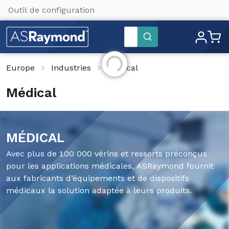
Outil de configuration
Paramètres du site
Rechercher
Initialisation...
Europe
Industries
Médical
Médical
MÉDICAL
Avec plus de 100 000 vérins et ressorts préconçus
pour les applications médicales, ASRaymond fournit
aux fabricants d’équipements et de dispositifs
médicaux la solution adaptée à leurs produits.