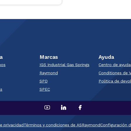
a
Marcas
Ayuda
mos
IGS Industrial Gas Springs
Centro de ayuda
Raymond
Conditiones de 
SPD​
Politica de devo
as
SPEC
de privacidad
Términos y condiciones de ASRaymond
Configuración d