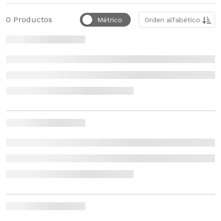
Ordenar por
0
Productos
Métrico
Orden alfabético