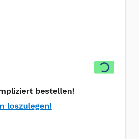
Wird geladen
pliziert bestellen!
m loszulegen!