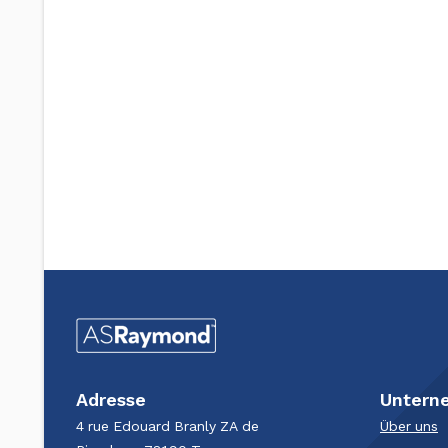
Adresse
Untern
4 rue Edouard Branly​ ZA de
Über uns