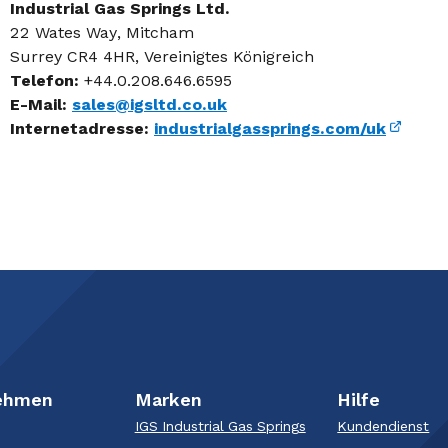
Industrial Gas Springs Ltd.
22 Wates Way, Mitcham
Surrey CR4 4HR, Vereinigtes Königreich
Telefon:
+44.0.208.646.6595
E-Mail:
sales@igsltd.co.uk
Internetadresse:
industrialgassprings.com/uk
ehmen
Marken
Hilfe
IGS Industrial Gas Springs
Kundendienst