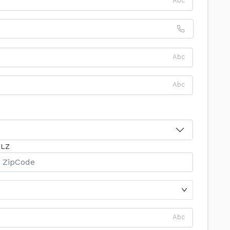
Abc
Abc
Abc
PLZ
Abc