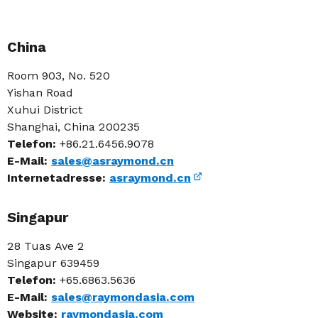
China
Room 903, No. 520
Yishan Road
Xuhui District
Shanghai, China 200235
Telefon:
+86.21.6456.9078
E-Mail:
sales@asraymond.cn
Internetadresse:
asraymond.cn
Singapur
28 Tuas Ave 2
Singapur 639459
Telefon:
+65.6863.5636
E-Mail:
sales@raymondasia.com
Website:
raymondasia.com